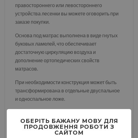
правостороннего или левостороннего
устройства лесенки вы можете оговорить при
заказе покупки.
Основа под матрас выполнена в виде гнутых
буковых ламелей, что обеспечивает
достаточную циркуляцию воздуха и
дополнение ортопедических свойств
матрасов.
При необходимости конструкция может быть
трансформирована в отдельные двуспальное
и односпальное ложе.
ОБЕРІТЬ БАЖАНУ МОВУ ДЛЯ
ПРОДОВЖЕННЯ РОБОТИ З
САЙТОМ