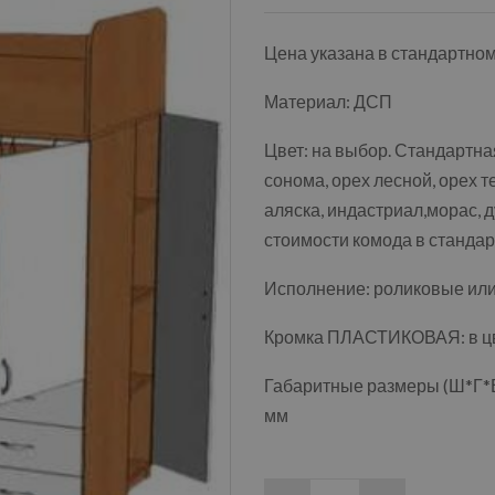
Цена указана в стандартно
Материал: ДСП
Цвет: на выбор. Стандартная
сонома, орех лесной, орех т
аляска, индастриал,морас, д
стоимости комода в стандар
Исполнение: роликовые ил
Кромка ПЛАСТИКОВАЯ: в цве
Габаритные размеры (Ш*Г*В
мм