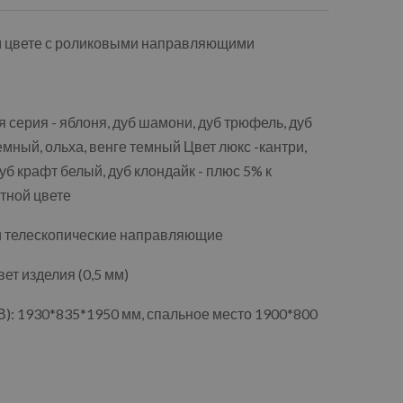
м цвете с роликовыми направляющими
 серия - яблоня, дуб шамони, дуб трюфель, дуб
емный, ольха, венге темный Цвет люкс -кантри,
уб крафт белый, дуб клондайк - плюс 5% к
тной цвете
и телескопические направляющие
т изделия (0,5 мм)
): 1930*835*1950 мм, спальное место 1900*800