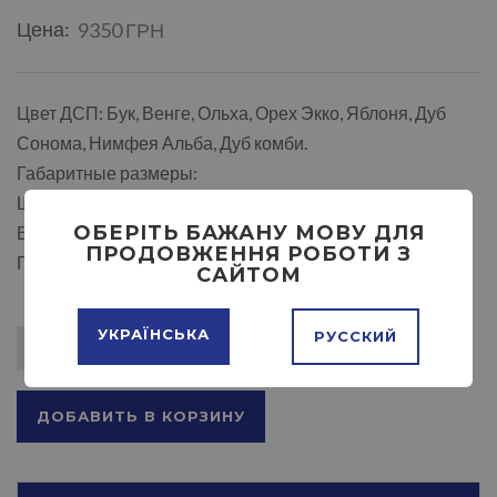
Цена:
9350 ГРН
Цвет ДСП: Бук, Венге, Ольха, Орех Экко, Яблоня, Дуб
Сонома, Нимфея Альба, Дуб комби.
Габаритные размеры:
Ширина: 908 мм.
ОБЕРІТЬ БАЖАНУ МОВУ ДЛЯ
Высота: 1522 мм.
ПРОДОВЖЕННЯ РОБОТИ З
Глубина: 1974 мм.
САЙТОМ
УКРАЇНСЬКА
РУССКИЙ
ДОБАВИТЬ В КОРЗИНУ