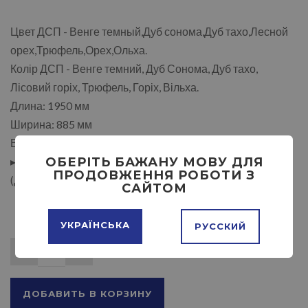
Цвет ДСП - Венге темный,Дуб сонома,Дуб тахо,Лесной
орех,Трюфель,Орех,Ольха.
Колір ДСП - Венге темний, Дуб Сонома, Дуб тахо,
Лісовий горіх, Трюфель, Горіх, Вільха.
Длина: 1950 мм
Ширина: 885 мм
Высота: 1670 мм
▸Размер спального места: 1900 х 700.
ОБЕРІТЬ БАЖАНУ МОВУ ДЛЯ
ПРОДОВЖЕННЯ РОБОТИ З
(Длина х Ширина, мм.)
САЙТОМ
УКРАЇНСЬКА
РУССКИЙ
ДОБАВИТЬ В КОРЗИНУ