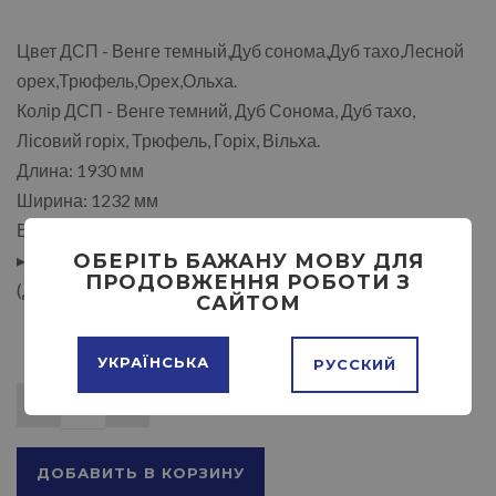
Цвет ДСП - Венге темный,Дуб сонома,Дуб тахо,Лесной
орех,Трюфель,Орех,Ольха.
Колір ДСП - Венге темний, Дуб Сонома, Дуб тахо,
Лісовий горіх, Трюфель, Горіх, Вільха.
Длина: 1930 мм
Ширина: 1232 мм
Высота: 1135 мм
▸Размер спального места: 1900 х 700.
ОБЕРІТЬ БАЖАНУ МОВУ ДЛЯ
ПРОДОВЖЕННЯ РОБОТИ З
(Длина х Ширина, мм.)
САЙТОМ
УКРАЇНСЬКА
РУССКИЙ
ДОБАВИТЬ В КОРЗИНУ