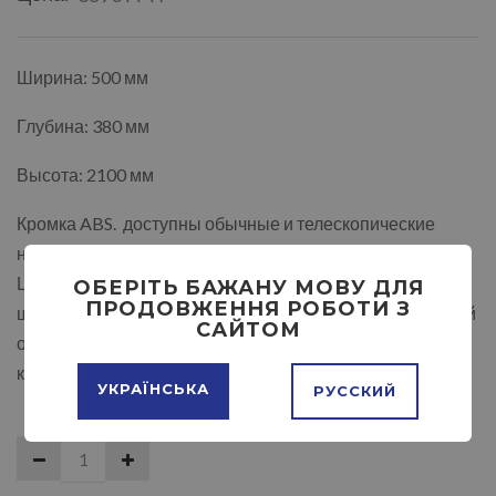
Ширина: 500 мм
Глубина: 380 мм
Высота: 2100 мм
Кромка ABS. доступны обычные и телескопические
направляющие.
Цвет белый, дуб молочный, ольха, дуб сонома, дуб
ОБЕРІТЬ БАЖАНУ МОВУ ДЛЯ
ПРОДОВЖЕННЯ РОБОТИ З
шамони светлый, дуб трюфель, дуб крафт белый, лесной
САЙТОМ
орех, яблоня, орех тёмный, тёмный венге, возможно
комбинирование цвета
УКРАЇНСЬКА
РУССКИЙ