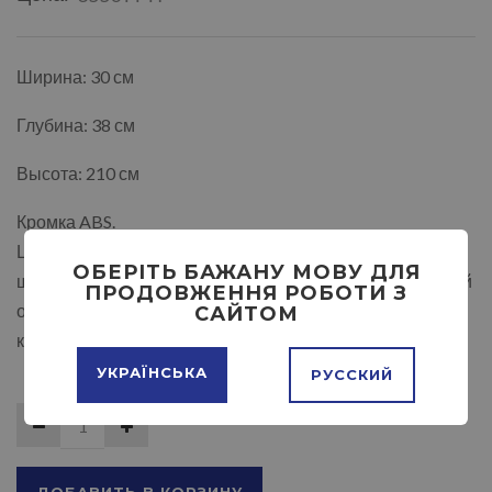
Ширина: 30 см
Глубина: 38 см
Высота: 210 см
Кромка ABS.
Цвет белый, дуб молочный, ольха, дуб сонома, дуб
ОБЕРІТЬ БАЖАНУ МОВУ ДЛЯ
шамони светлый, дуб трюфель, дуб крафт белый, лесной
ПРОДОВЖЕННЯ РОБОТИ З
орех, яблоня, орех тёмный, тёмный венге, возможно
САЙТОМ
комбинирование цвета
УКРАЇНСЬКА
РУССКИЙ