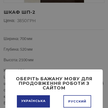
ШКАФ ШП-2
Цена:
3850 ГРН
Ширина: 700 мм
Глубина: 520 мм
Высота: 2100 мм
Кромка ABS.
Цвет белый, дуб молочный, ольха, дуб сонома, дуб
ОБЕРІТЬ БАЖАНУ МОВУ ДЛЯ
ПРОДОВЖЕННЯ РОБОТИ З
шамони светлый, дуб трюфель, дуб крафт белый, лесной
САЙТОМ
орех, яблоня, орех тёмный, тёмный венге, возможно
комбинирование цвета
УКРАЇНСЬКА
РУССКИЙ
Возможно зеркальное отображение.