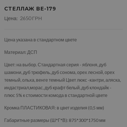
СТЕЛЛАЖ ВЕ-179
Цена:
2650 ГРН
Цена указана в стандартном цвете
Материал: ДСП
Цвет: на выбор. Стандартная серия - яблоня, дуб
шамони, дуб трюфель, дуб сонома, орех лесной, орех
темный, ольха, венге темный Цвет люкс -кантри, аляска,
индастриал,морас, дуб крафт белый, дуб клондайк -
плюс 5% к стоимости комода в стандартной цвете
Кромка ПЛАСТИКОВАЯ: в цвет изделия (0,5 мм)
Габаритные размеры (Ш*Г*В): 875*300*1750 мм