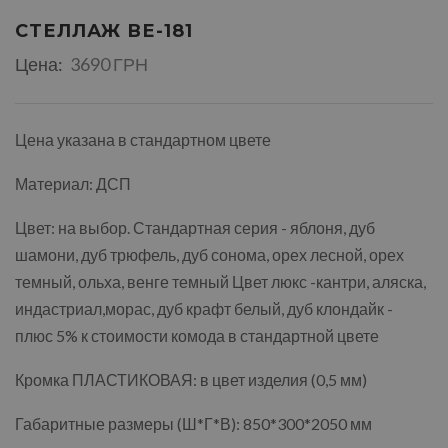
СТЕЛЛАЖ ВЕ-181
Цена:
3690 ГРН
Цена указана в стандартном цвете
Материал: ДСП
Цвет: на выбор. Стандартная серия - яблоня, дуб
шамони, дуб трюфель, дуб сонома, орех лесной, орех
темный, ольха, венге темный Цвет люкс -кантри, аляска,
индастриал,морас, дуб крафт белый, дуб клондайк -
плюс 5% к стоимости комода в стандартной цвете
Кромка ПЛАСТИКОВАЯ: в цвет изделия (0,5 мм)
Габаритные размеры (Ш*Г*В): 850*300*2050 мм