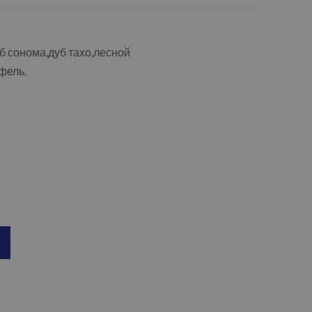
б сонома,дуб тахо,лесной
фель.