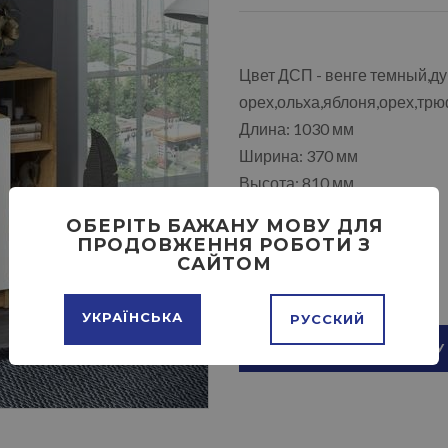
Цвет ДСП - венге темный,ду
орех,ольха,яблоня,орех,трю
Длина: 1030 мм
Ширина: 370 мм
Высота: 810 мм
ОБЕРІТЬ БАЖАНУ МОВУ ДЛЯ
ПРОДОВЖЕННЯ РОБОТИ З
САЙТОМ
УКРАЇНСЬКА
РУССКИЙ
ДОБАВИТЬ В КОРЗИНУ