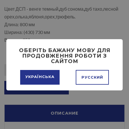
Цвет ДСП - венге темный,дуб сонома,дуб тахо,лесной
орех,ольха,яблоня,орех,трюфель.
Длина: 800 мм
Ширина: (430) 730 мм
Высота: 950 мм
ОБЕРІТЬ БАЖАНУ МОВУ ДЛЯ
ПРОДОВЖЕННЯ РОБОТИ З
САЙТОМ
УКРАЇНСЬКА
РУССКИЙ
ДОБАВИТЬ В КОРЗИНУ
ОПИСАНИЕ