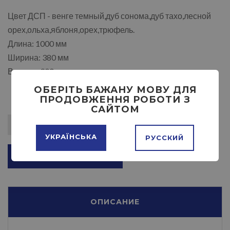
Цвет ДСП - венге темный,дуб сонома,дуб тахо,лесной
орех,ольха,яблоня,орех,трюфель.
Длина: 1000 мм
Ширина: 380 мм
Высота: 900 мм
ОБЕРІТЬ БАЖАНУ МОВУ ДЛЯ
ПРОДОВЖЕННЯ РОБОТИ З
САЙТОМ
УКРАЇНСЬКА
РУССКИЙ
ДОБАВИТЬ В КОРЗИНУ
ОПИСАНИЕ