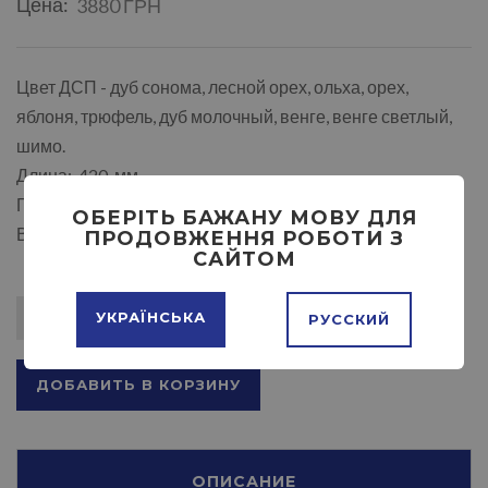
Цена:
3880 ГРН
Цвет ДСП - дуб сонома, лесной орех, ольха, орех,
яблоня, трюфель, дуб молочный, венге, венге светлый,
шимо.
Длина: 420 мм
Глубина: 467 мм
ОБЕРІТЬ БАЖАНУ МОВУ ДЛЯ
Высота: 1025 мм
ПРОДОВЖЕННЯ РОБОТИ З
САЙТОМ
УКРАЇНСЬКА
РУССКИЙ
ДОБАВИТЬ В КОРЗИНУ
ОПИСАНИЕ