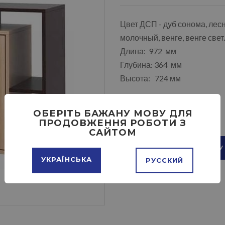
Цвет ДСП - дуб сонома, лесн
молочный, венге, венге све
Длина: 972 мм
Глубина: 364 мм
Высота: 724 мм
ОБЕРІТЬ БАЖАНУ МОВУ ДЛЯ
ПРОДОВЖЕННЯ РОБОТИ З
САЙТОМ
ДОБАВИТЬ В КОРЗИНУ
УКРАЇНСЬКА
РУССКИЙ