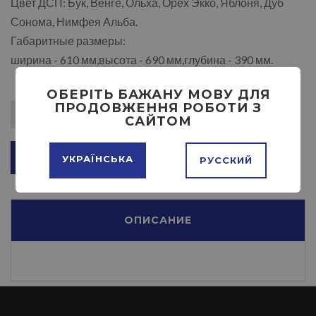
Цвет ДСП: Бук, Венге, Ольха, Орех Экко, Яблоня, Дуб
Сонома, Нимфея Альба.
Габаритные размеры:
ширина - 610 мм,высота - 690 мм,глубина - 390 мм.
ОБЕРІТЬ БАЖАНУ МОВУ ДЛЯ
ПРОДОВЖЕННЯ РОБОТИ З
САЙТОМ
ДОБАВИТЬ В КОРЗИНУ
УКРАЇНСЬКА
РУССКИЙ
ОПИСАНИЕ