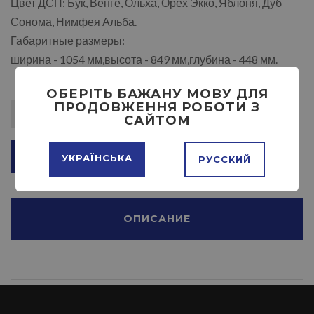
Цвет ДСП: Бук, Венге, Ольха, Орех Экко, Яблоня, Дуб
Сонома, Нимфея Альба.
Габаритные размеры:
ширина - 1054 мм,высота - 849 мм,глубина - 448 мм.
ОБЕРІТЬ БАЖАНУ МОВУ ДЛЯ
ПРОДОВЖЕННЯ РОБОТИ З
САЙТОМ
ДОБАВИТЬ В КОРЗИНУ
УКРАЇНСЬКА
РУССКИЙ
ОПИСАНИЕ