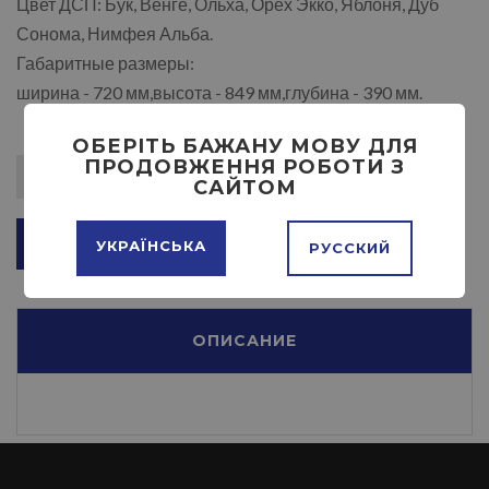
Цвет ДСП: Бук, Венге, Ольха, Орех Экко, Яблоня, Дуб
Сонома, Нимфея Альба.
Габаритные размеры:
ширина - 720 мм,высота - 849 мм,глубина - 390 мм.
ОБЕРІТЬ БАЖАНУ МОВУ ДЛЯ
ПРОДОВЖЕННЯ РОБОТИ З
САЙТОМ
ДОБАВИТЬ В КОРЗИНУ
УКРАЇНСЬКА
РУССКИЙ
ОПИСАНИЕ