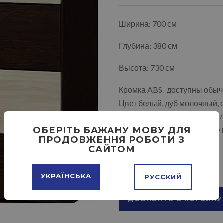
Ширина: 700 см
Глубина: 380 см
Высота: 730 см
Кромка ABS. доступны обыч
Цвет белый, дуб молочный, 
трюфель, дуб крафт белый, л
ОБЕРІТЬ БАЖАНУ МОВУ ДЛЯ
возможно комбинирование 
ПРОДОВЖЕННЯ РОБОТИ З
САЙТОМ
УКРАЇНСЬКА
РУССКИЙ
ДОБАВИТЬ В КОРЗИНУ