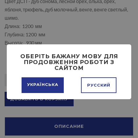
Цвет ДСП - дуб сонома, лесной орех, ольха, орех,
яблоня, трюфель, дуб молочный, венге, венге светлый,
шимо.
Длина: 1200 мм
Глубина: 1200 мм
Высота: 930 мм
ОБЕРІТЬ БАЖАНУ МОВУ ДЛЯ
ПРОДОВЖЕННЯ РОБОТИ З
САЙТОМ
УКРАЇНСЬКА
РУССКИЙ
ДОБАВИТЬ В КОРЗИНУ
ОПИСАНИЕ