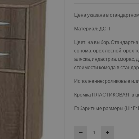
Цена указана в стандартно
Материал: ДСП
Цвет: на выбор. Стандартная
сонома, орех лесной, орех т
аляска, индастриал,морас, д
стоимости комода в стандар
Исполнение: роликовые ил
Кромка ПЛАСТИКОВАЯ: в цве
Габаритные размеры (Ш*Г*В