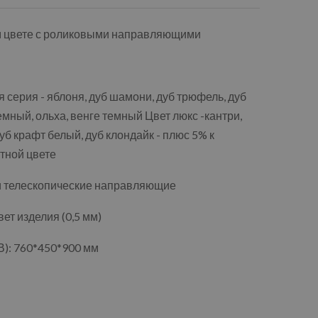
м цвете с роликовыми направляющими
 серия - яблоня, дуб шамони, дуб трюфель, дуб
емный, ольха, венге темный Цвет люкс -кантри,
уб крафт белый, дуб клондайк - плюс 5% к
тной цвете
и телескопические направляющие
т изделия (0,5 мм)
): 760*450*900 мм