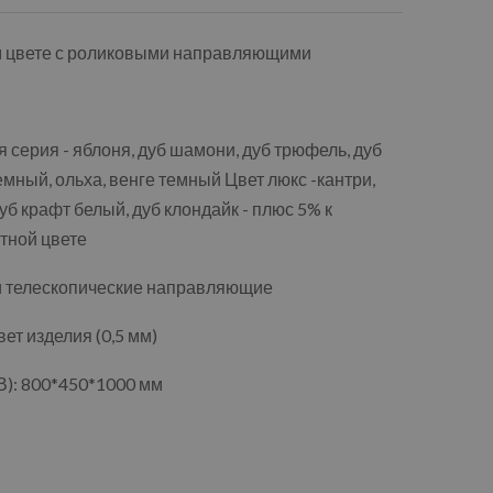
м цвете с роликовыми направляющими
 серия - яблоня, дуб шамони, дуб трюфель, дуб
емный, ольха, венге темный Цвет люкс -кантри,
уб крафт белый, дуб клондайк - плюс 5% к
тной цвете
и телескопические направляющие
т изделия (0,5 мм)
): 800*450*1000 мм