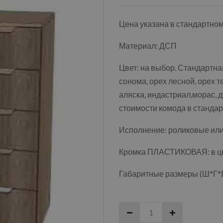
Цена указана в стандартно
Материал: ДСП
Цвет: на выбор. Стандартная
сонома, орех лесной, орех т
аляска, индастриал,морас, д
стоимости комода в стандар
Исполнение: роликовые ил
Кромка ПЛАСТИКОВАЯ: в цве
Габаритные размеры (Ш*Г*В