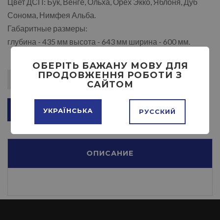
Цвет ДСП: Бук, Венге, Ольха, Орех Экко, Яблоня, Дуб
Сонома, Нимфея Альба.
Габаритные размеры:
глубина - 435 мм высота - 643 мм ширина - 600 мм.
ОБЕРІТЬ БАЖАНУ МОВУ ДЛЯ
ПРОДОВЖЕННЯ РОБОТИ З
САЙТОМ
ДОБАВИТЬ В КОРЗИНУ
УКРАЇНСЬКА
РУССКИЙ
ОПИСАНИЕ