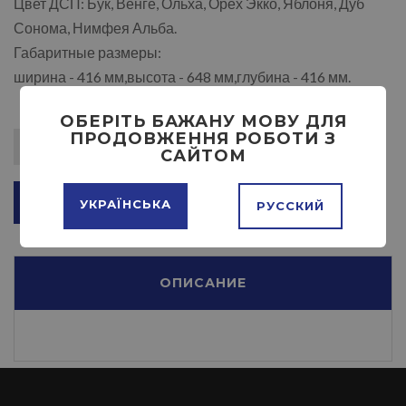
Цвет ДСП: Бук, Венге, Ольха, Орех Экко, Яблоня, Дуб
Сонома, Нимфея Альба.
Габаритные размеры:
ширина - 416 мм,высота - 648 мм,глубина - 416 мм.
ОБЕРІТЬ БАЖАНУ МОВУ ДЛЯ
ПРОДОВЖЕННЯ РОБОТИ З
САЙТОМ
ДОБАВИТЬ В КОРЗИНУ
УКРАЇНСЬКА
РУССКИЙ
ОПИСАНИЕ