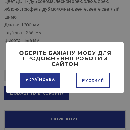
Цвет ДСП - дуб сонома, лесной орех, ольха, орех,
яблоня, трюфель, дуб молочный, венге, венге светлый,
шимо.
Длина: 1300 мм
Глубина: 256 мм
Высота: 566 мм
ОБЕРІТЬ БАЖАНУ МОВУ ДЛЯ
ПРОДОВЖЕННЯ РОБОТИ З
САЙТОМ
УКРАЇНСЬКА
РУССКИЙ
ДОБАВИТЬ В КОРЗИНУ
ОПИСАНИЕ