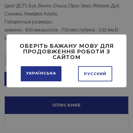
Цвет ДСП: Бук, Венге, Ольха, Орех Экко, Яблоня, Дуб
Сонома, Нимфея Альба.
Габаритные размеры:
ширина - 800 мм,высота - 750 мм,глубина - 532 мм.В
разложеном виде 1900 мм.
ОБЕРІТЬ БАЖАНУ МОВУ ДЛЯ
ПРОДОВЖЕННЯ РОБОТИ З
САЙТОМ
УКРАЇНСЬКА
РУССКИЙ
ДОБАВИТЬ В КОРЗИНУ
ОПИСАНИЕ