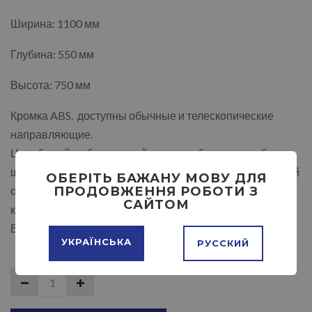
Ширина: 1100 мм
Глубина: 550 мм
Высота: 750 мм
Кромка ABS. доступны обычные и телескопические
направляющие.
Цвет белый, дуб молочный, ольха, дуб сонома, дуб
шамони светлый, дуб трюфель, дуб крафт белый, лесной
ОБЕРІТЬ БАЖАНУ МОВУ ДЛЯ
ПРОДОВЖЕННЯ РОБОТИ З
орех, яблоня, орех тёмный, тёмный венге, возможно
САЙТОМ
комбинирование цвета
Возможно зеркальное отображение.
УКРАЇНСЬКА
РУССКИЙ