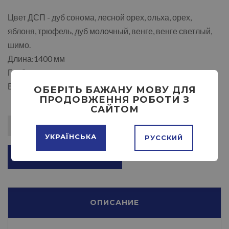
Цвет ДСП - дуб сонома, лесной орех, ольха, орех,
яблоня, трюфель, дуб молочный, венге, венге светлый,
шимо.
Длина:1400 мм
Глубина:1200 мм
Высота: 740 мм
ОБЕРІТЬ БАЖАНУ МОВУ ДЛЯ
ПРОДОВЖЕННЯ РОБОТИ З
САЙТОМ
УКРАЇНСЬКА
РУССКИЙ
ДОБАВИТЬ В КОРЗИНУ
ОПИСАНИЕ