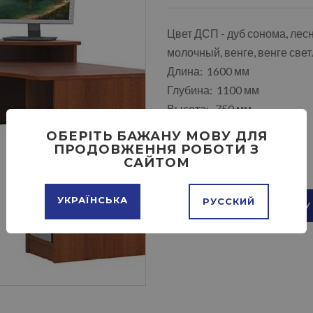
Цвет ДСП - дуб сонома, лесн
молочный, венге, венге све
Длина: 1600 мм
Глубина: 1100 мм
Высота: 750 мм
ОБЕРІТЬ БАЖАНУ МОВУ ДЛЯ
ПРОДОВЖЕННЯ РОБОТИ З
САЙТОМ
УКРАЇНСЬКА
РУССКИЙ
ДОБАВИТЬ В КОРЗИНУ