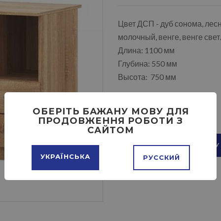
Цвет ДСП - дуб сонома, лесн
молочный, венге, венге све
Длина: 1100 мм
Глубина: 550 мм
Высота: 750 мм
ОБЕРІТЬ БАЖАНУ МОВУ ДЛЯ
ПРОДОВЖЕННЯ РОБОТИ З
САЙТОМ
ДОБАВИТЬ В КОРЗИНУ
УКРАЇНСЬКА
РУССКИЙ