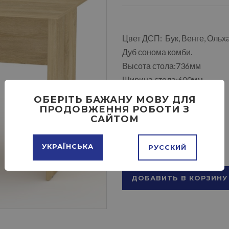
Цвет ДСП: Бук, Венге, Ольх
Дуб сонома комби.
Высота стола:736мм
Ширина стола:600мм
Длина стола: 1100мм
ОБЕРІТЬ БАЖАНУ МОВУ ДЛЯ
ПРОДОВЖЕННЯ РОБОТИ З
САЙТОМ
УКРАЇНСЬКА
РУССКИЙ
ДОБАВИТЬ В КОРЗИНУ