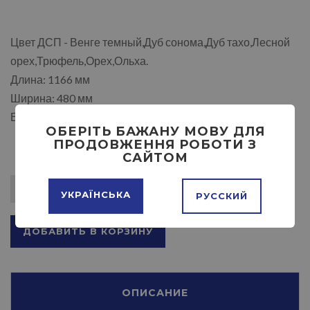
Цвет ДСП - Венге темный,Дуб сонома,Дуб тахо,Лесной
орех,Трюфель,Орех,Ольха.
Длина: 1166 мм
Ширина: 480 мм
Высота: 920 мм
ОБЕРІТЬ БАЖАНУ МОВУ ДЛЯ
ПРОДОВЖЕННЯ РОБОТИ З
САЙТОМ
УКРАЇНСЬКА
РУССКИЙ
ДОБАВИТЬ В КОРЗИНУ
ОПИСАНИЕ