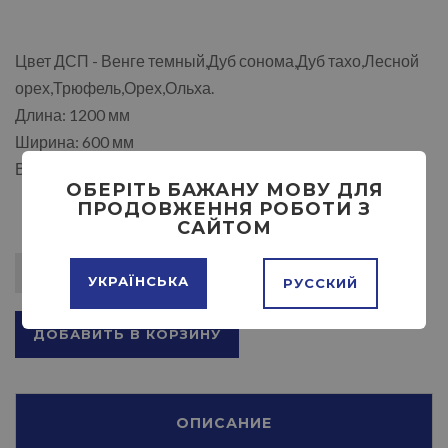
Цвет ДСП - Венге темный,Дуб сонома,Дуб тахо,Лесной
орех,Трюфель,Орех,Ольха.
Длина: 1200 мм
Ширина: 600 мм
Высота: 750 / 1470 мм
ОБЕРІТЬ БАЖАНУ МОВУ ДЛЯ
ПРОДОВЖЕННЯ РОБОТИ З
САЙТОМ
УКРАЇНСЬКА
РУССКИЙ
ДОБАВИТЬ В КОРЗИНУ
ОПИСАНИЕ