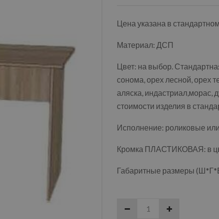
Цена указана в стандартно
Материал: ДСП
Цвет: на выбор. Стандартная
сонома, орех лесной, орех т
аляска, индастриал,морас, д
стоимости изделия в станда
Исполнение: роликовые ил
Кромка ПЛАСТИКОВАЯ: в цве
Габаритные размеры (Ш*Г*В