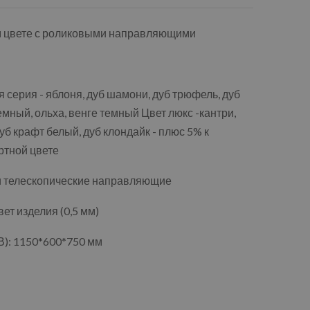
м цвете с роликовыми направляющими
 серия - яблоня, дуб шамони, дуб трюфель, дуб
емный, ольха, венге темный Цвет люкс -кантри,
уб крафт белый, дуб клондайк - плюс 5% к
ртной цвете
и телескопические направляющие
т изделия (0,5 мм)
): 1150*600*750 мм