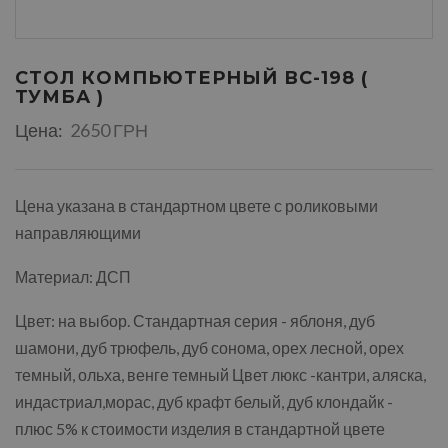
СТОЛ КОМПЬЮТЕРНЫЙ ВС-198 (
ТУМБА )
Цена:
2650 ГРН
Цена указана в стандартном цвете с роликовыми
направляющими
Материал: ДСП
Цвет: на выбор. Стандартная серия - яблоня, дуб
шамони, дуб трюфель, дуб сонома, орех лесной, орех
темный, ольха, венге темный Цвет люкс -кантри, аляска,
индастриал,морас, дуб крафт белый, дуб клондайк -
плюс 5% к стоимости изделия в стандартной цвете