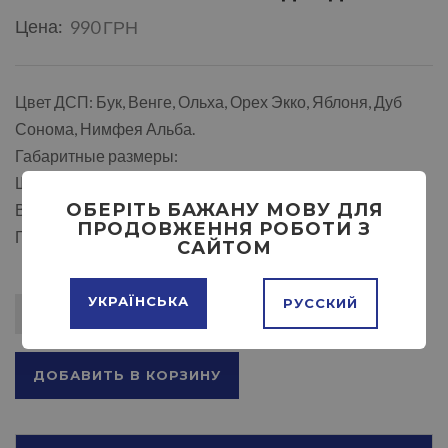
Цена:
990 ГРН
Цвет ДСП: Бук, Венге, Ольха, Орех Экко, Яблоня, Дуб
Сонома, Нимфея Альба.
Габаритные размеры:
Ширина: 900 мм.
ОБЕРІТЬ БАЖАНУ МОВУ ДЛЯ
Высота: 500 мм.
ПРОДОВЖЕННЯ РОБОТИ З
Глубина: 500 мм.
САЙТОМ
УКРАЇНСЬКА
РУССКИЙ
ДОБАВИТЬ В КОРЗИНУ