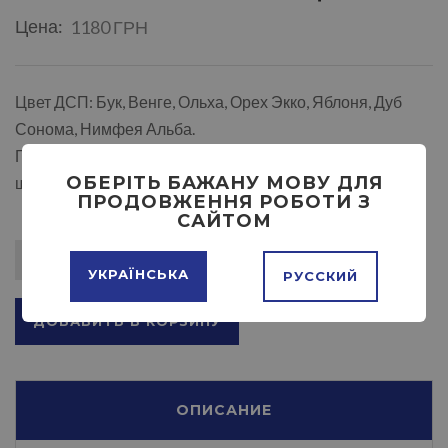
Цена:
1180 ГРН
Цвет ДСП: Бук, Венге, Ольха, Орех Экко, Яблоня, Дуб
Сонома, Нимфея Альба.
Габаритные размеры:
ОБЕРІТЬ БАЖАНУ МОВУ ДЛЯ
ширина - 900 мм высота - 484 мм глубина - 595 мм.
ПРОДОВЖЕННЯ РОБОТИ З
САЙТОМ
УКРАЇНСЬКА
РУССКИЙ
ДОБАВИТЬ В КОРЗИНУ
ОПИСАНИЕ