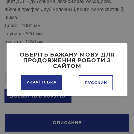
Цвет ДСП - дуб сонома, лесной орех, ольха, орех,
яблоня, трюфель, дуб молочный, венге, венге светлый,
шимо.
Длина: 1000 мм
Глубина: 500 мм
Высота: 1350 мм
ОБЕРІТЬ БАЖАНУ МОВУ ДЛЯ
ПРОДОВЖЕННЯ РОБОТИ З
САЙТОМ
УКРАЇНСЬКА
РУССКИЙ
ДОБАВИТЬ В КОРЗИНУ
ОПИСАНИЕ