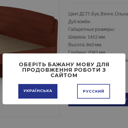
Цвет ДСП: Бук, Венге, Ольх
Дуб комби.
Габаритные размеры:
Ширина: 1452 мм.
Высота: 860 мм.
Глубина: 2042 мм.
Ящик не входит в комплекта
ОБЕРІТЬ БАЖАНУ МОВУ ДЛЯ
ПРОДОВЖЕННЯ РОБОТИ З
САЙТОМ
УКРАЇНСЬКА
РУССКИЙ
ДОБАВИТЬ В КОРЗИНУ