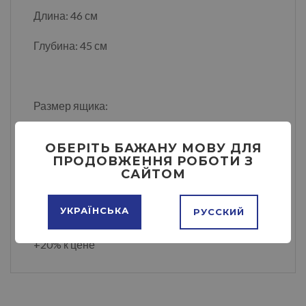
Длина: 46 см
Глубина: 45 см
Размер ящика:
Высота: 11,8 см
ОБЕРІТЬ БАЖАНУ МОВУ ДЛЯ
ПРОДОВЖЕННЯ РОБОТИ З
Длина: 35,8 см
САЙТОМ
Глубина: 38,6 см
УКРАЇНСЬКА
РУССКИЙ
Цвет: Бук, Венге, Орех, Темный венге. Белый
+20% к цене