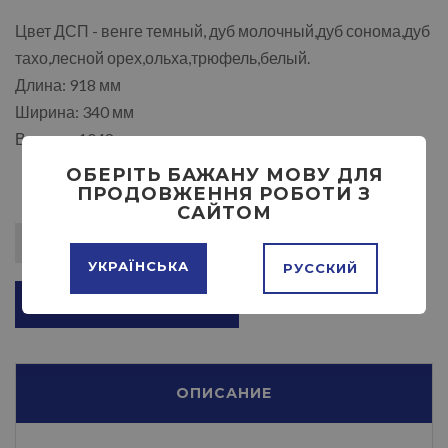
Цвет ДСП - венге темный, дуб молочный,дуб сонома,дуб
тахо,лесной орех,ольха,трюфель,белый.
Длина: 918 мм
Ширина: 340 мм
Высота: 1048 мм
ОБЕРІТЬ БАЖАНУ МОВУ ДЛЯ
ПРОДОВЖЕННЯ РОБОТИ З
САЙТОМ
УКРАЇНСЬКА
РУССКИЙ
ДОБАВИТЬ В КОРЗИНУ
ОПИСАНИЕ