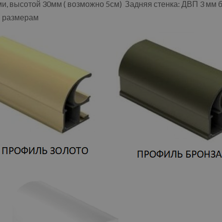
 высотой 30мм ( возможно 5см) Задняя стенка: ДВП 3 мм б
м размерам