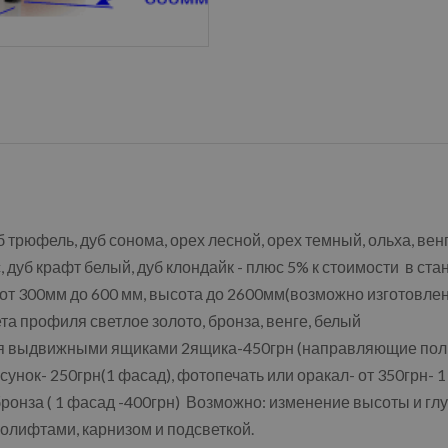
б трюфель, дуб сонома, орех лесной, орех темный, ольха, ве
, дуб крафт белый, дуб клондайк - плюс 5% к стоимости в ст
 от 300мм до 600 мм, высота до 2600мм(возможно изготовл
а профиля светлое золото, бронза, венге, белый
я выдвижными ящиками 2ящика-450грн (направляющие пол
унок- 250грн(1 фасад), фотопечать или оракал- от 350грн- 
онза ( 1 фасад -400грн) Возможно: изменение высоты и гл
олифтами, карнизом и подсветкой.