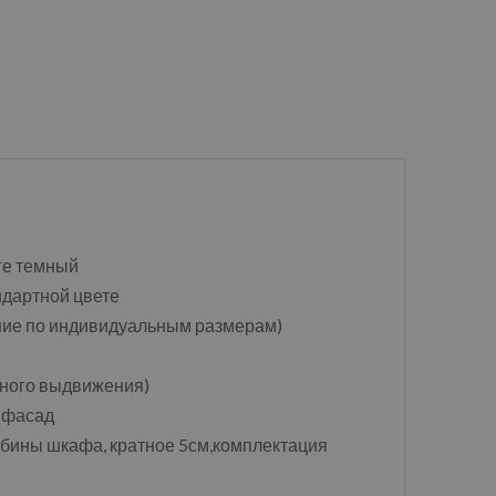
нге темный
андартной цвете
ение по индивидуальным размерам)
ного выдвижения)
1 фасад
убины шкафа, кратное 5см,комплектация