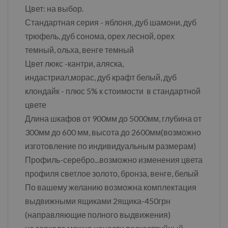
Цвет: на выбор.
Стандартная серия - яблоня, дуб шамони, дуб
трюфель, дуб сонома, орех лесной, орех
темный, ольха, венге темный
Цвет люкс -кантри, аляска,
индастриал,морас, дуб крафт белый, дуб
клондайк - плюс 5% к стоимости в стандартной
цвете
Длина шкафов от 900мм до 5000мм, глубина от
300мм до 600 мм, высота до 2600мм(возможно
изготовление по индивидуальным размерам)
Профиль-серебро...возможно изменения цвета
профиля светлое золото, бронза, венге, белый
По вашему желанию возможна комплектация
выдвижными ящиками 2ящика-450грн
(направляющие полного выдвижения)