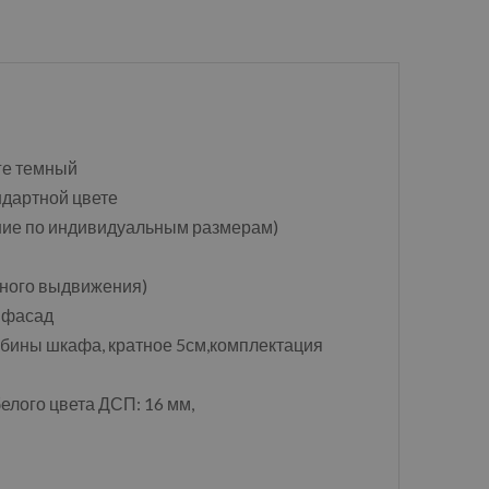
нге темный
андартной цвете
ение по индивидуальным размерам)
ного выдвижения)
1 фасад
убины шкафа, кратное 5см,комплектация
елого цвета ДСП: 16 мм,