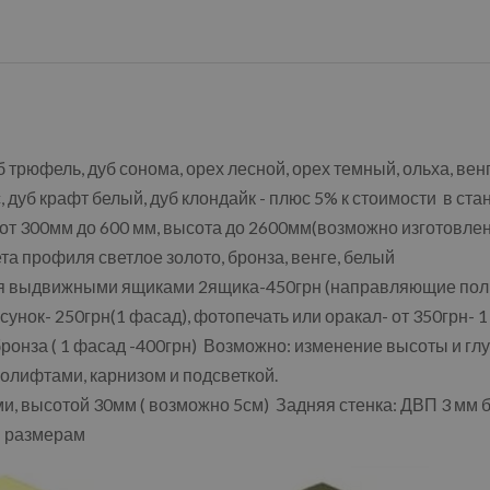
б трюфель, дуб сонома, орех лесной, орех темный, ольха, ве
, дуб крафт белый, дуб клондайк - плюс 5% к стоимости в ст
 от 300мм до 600 мм, высота до 2600мм(возможно изготовл
а профиля светлое золото, бронза, венге, белый
я выдвижными ящиками 2ящика-450грн (направляющие пол
унок- 250грн(1 фасад), фотопечать или оракал- от 350грн- 
онза ( 1 фасад -400грн) Возможно: изменение высоты и гл
олифтами, карнизом и подсветкой.
 высотой 30мм ( возможно 5см) Задняя стенка: ДВП 3 мм б
м размерам