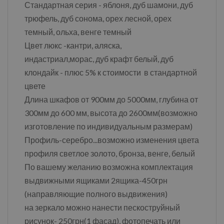
Стандартная серия - яблоня, дуб шамони, дуб
трюфель, дуб сонома, орех лесной, орех
темный, ольха, венге темный
Цвет люкс -кантри, аляска,
индастриал,морас, дуб крафт белый, дуб
клондайк - плюс 5% к стоимости в стандартной
цвете
Длина шкафов от 900мм до 5000мм, глубина от
300мм до 600 мм, высота до 2600мм(возможно
изготовление по индивидуальным размерам)
Профиль-серебро...возможно изменения цвета
профиля светлое золото, бронза, венге, белый
По вашему желанию возможна комплектация
выдвижными ящиками 2ящика-450грн
(направляющие полного выдвижения)
на зеркало можно нанести пескоструйный
рисунок- 250грн(1 фасад), фотопечать или