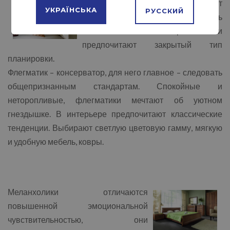
Флегматики и меланхолики ценят
УКРАЇНСЬКА
РУССКИЙ
покой, стабильность, защищенность
от внешнего мира. Они
предпочитают закрытый тип
планировки.
Флегматик – консерватор, для него главное – следовать
общепризнанным стандартам. Спокойные и
неторопливые, флегматики мечтают об уютном
гнездышке. В интерьере предпочитают классические
тенденции. Выбирают светлую цветовую гамму, мягкую
и удобную мебель, ковры.
Меланхолики отличаются
повышенной эмоциональной
чувствительностью, они