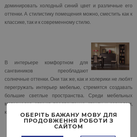
доминировать холодный синий цвет и различные его
оттенки. А стилистику помещения можно, сместить как к
классике, так и к современному стилю.
В интерьере комфортном для
сангвиников преобладают
солнечные оттенки. Они так же, как и холерики не любят
перегружать интерьер мебелью, стремятся создавать
большие светлые пространства. Среди мебельных
материалов отдают предпочтение стеклу и зеркалам,
которые зрительно расширяют пространство.
ОБЕРІТЬ БАЖАНУ МОВУ ДЛЯ
ПРОДОВЖЕННЯ РОБОТИ З
САЙТОМ