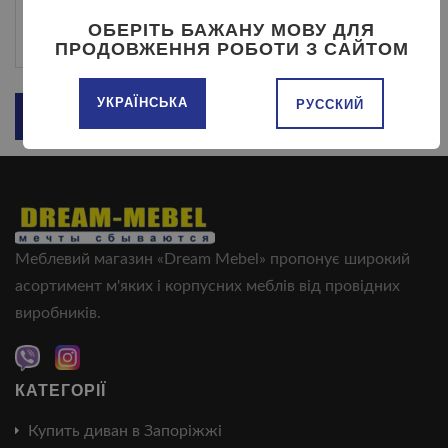
ОБЕРІТЬ БАЖАНУ МОВУ ДЛЯ
ПРОДОВЖЕННЯ РОБОТИ З САЙТОМ
УКРАЇНСЬКА
РУССКИЙ
Меблевий магазин «Dream Mebel» пропонує широкий
асортимент м'яких і корпусних меблів від провідних
виробників.
КАТЕГОРІЇ
Купить диван в Запоріжжі