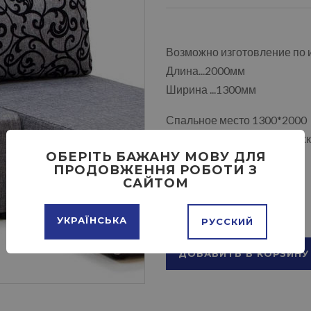
Возможно изготовление по
Длина...2000мм
Ширина ...1300мм
Спальное место 1300*2000
Пружинный блок, еврокнижка
ОБЕРІТЬ БАЖАНУ МОВУ ДЛЯ
Ткани на выбор
ПРОДОВЖЕННЯ РОБОТИ З
САЙТОМ
УКРАЇНСЬКА
РУССКИЙ
ДОБАВИТЬ В КОРЗИНУ