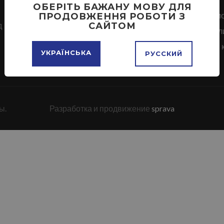
ОБЕРІТЬ БАЖАНУ МОВУ ДЛЯ
Купить диван в Запоріжжі
Кухні на зам
ПРОДОВЖЕННЯ РОБОТИ З
д
САЙТОМ
Шкаф купе в Запоріжжі
Кухонні стол
комод в Запоріжжі ціна
Куточки для 
УКРАЇНСЬКА
РУССКИЙ
ы.
Разработка и продвижение
sprava