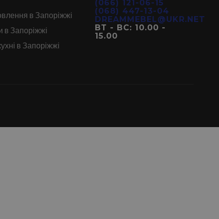
(066) 121-06-15
(068) 447-13-04
овлення в Запоріжжі
DREAMMEBEL@UKR.NET
ВТ - ВС: 10.00 -
и в Запоріжжі
15.00
кухні в Запоріжжі