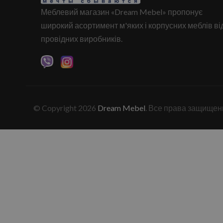
Меблевий магазин «Dream Mebel» пропонує
широкий асортимент м'яких і корпусних меблів ві
провідних виробників.
© Copyright 2026
Dream Mebel
. Все права защищен