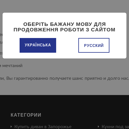
ОБЕРІТЬ БАЖАНУ МОВУ ДЛЯ
ПРОДОВЖЕННЯ РОБОТИ З САЙТОМ
деньги только на шкаф.
ль сомнительного качества.
УКРАЇНСЬКА
РУССКИЙ
ежа.
и мечтаний
и, Вы гарантированно получаете шанс приятно и долго н
КАТЕГОРИИ
Купить диван в Запорожье
Кухни под з